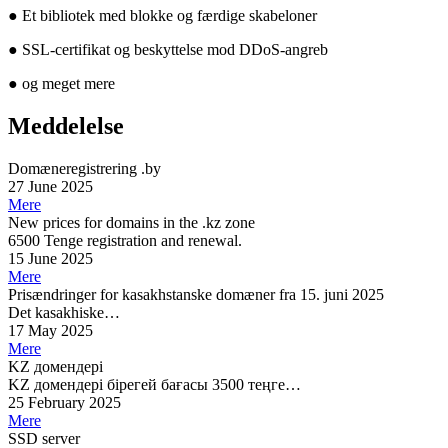
●
Et bibliotek med blokke og færdige skabeloner
●
SSL-certifikat og beskyttelse mod DDoS-angreb
●
og meget mere
Meddelelse
Domæneregistrering .by
27 June 2025
Mere
New prices for domains in the .kz zone
6500 Tenge registration and renewal.
15 June 2025
Mere
Prisændringer for kasakhstanske domæner fra 15. juni 2025
Det kasakhiske…
17 May 2025
Mere
KZ домендері
KZ домендері бірегей бағасы 3500 теңге…
25 February 2025
Mere
SSD server